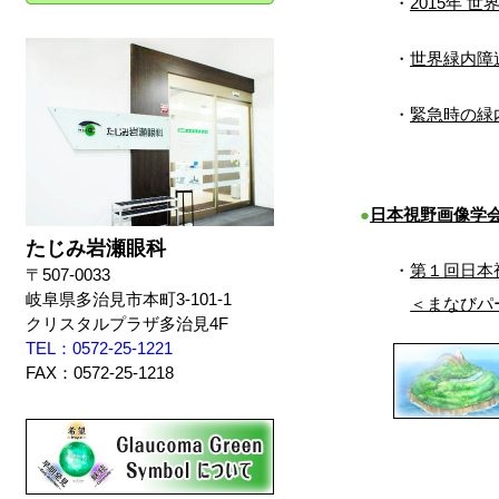
・
2015年
・
世界緑内障
・
緊急時の緑
●
日本視野画像学
たじみ岩瀬眼科
・
第１回日本視
〒507-0033
岐阜県多治見市本町3-101-1
＜まなびパ
クリスタルプラザ多治見4F
TEL：0572-25-1221
FAX：0572-25-1218