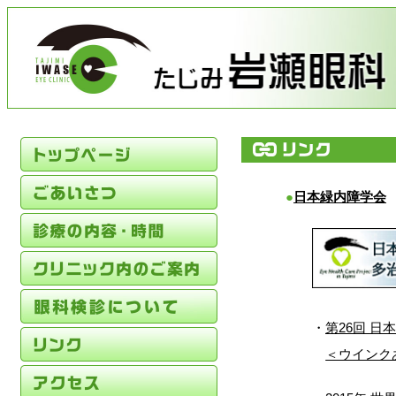
●
日本緑内障学会
・
第26回 日
＜ウインク