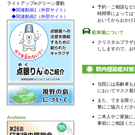
ライトアップinグリーン運動
予約・ご相談など
◆関連動画1（外部サイト）
時間帯によっては
◆関連動画2（外部サイト）
おいてからおかけ
駐車場について
クリスタルプラザ
ししますので、お
当院には高齢者も
においてマスク着
また、できる限り
整にご協力くださ
ご本人やご家族に
Archives
事前にご相談くだ